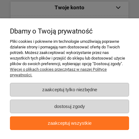
Twoje konto
Informacje
Dbamy o Twoją prywatność
Płatności i dostawa
Pliki cookies i pokrewne im technologie umożliwiają poprawne
działanie strony i pomagają nam dostosować ofertę do Twoich
potrzeb. Możesz zaakceptować wykorzystanie przez nas
Informacje o firmie
wszystkich tych plików i przejść do sklepu lub dostosować użycie
plików do swoich preferencji, wybierając opcję "Dostosuj zgody".
Więcej o plikach cookies przeczytasz w naszej Polityce
Escape 4x4
prywatności.
ul. Krakowska 197
34-124 Klecza Dolna
zaakceptuj tylko niezbędne
tel. 509 700 949
tel. 883 701 161
dostosuj zgody
biuro@escape4x4.pl
Sklep stacjonarny czynny:
zaakceptuj wszystkie
Pon-pt: 8.00-16.00
Copyright © escape4x4.pl | Oprogramowanie: