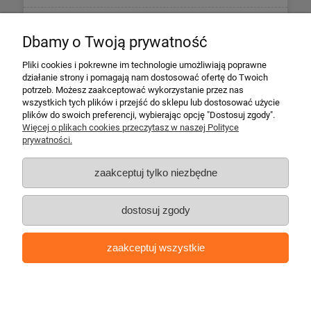
Informacje
Dbamy o Twoją prywatność
Płatności i dostawa
Pliki cookies i pokrewne im technologie umożliwiają poprawne
działanie strony i pomagają nam dostosować ofertę do Twoich
potrzeb. Możesz zaakceptować wykorzystanie przez nas
Informacje o firmie
wszystkich tych plików i przejść do sklepu lub dostosować użycie
plików do swoich preferencji, wybierając opcję "Dostosuj zgody".
Więcej o plikach cookies przeczytasz w naszej Polityce
Escape 4x4
prywatności.
ul. Krakowska 197
34-124 Klecza Dolna
zaakceptuj tylko niezbędne
tel. 509 700 949
tel. 883 701 161
dostosuj zgody
biuro@escape4x4.pl
Sklep stacjonarny czynny:
zaakceptuj wszystkie
Pon-pt: 8.00-16.00
Copyright © escape4x4.pl | Oprogramowanie:
shoper.pl