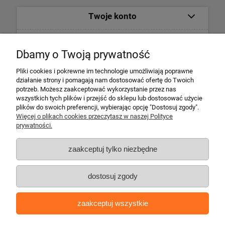
Twoje konto
Informacje
Dbamy o Twoją prywatność
Płatności i dostawa
Pliki cookies i pokrewne im technologie umożliwiają poprawne
działanie strony i pomagają nam dostosować ofertę do Twoich
potrzeb. Możesz zaakceptować wykorzystanie przez nas
Informacje o firmie
wszystkich tych plików i przejść do sklepu lub dostosować użycie
plików do swoich preferencji, wybierając opcję "Dostosuj zgody".
Więcej o plikach cookies przeczytasz w naszej Polityce
Escape 4x4
prywatności.
ul. Krakowska 197
34-124 Klecza Dolna
zaakceptuj tylko niezbędne
tel. 509 700 949
tel. 883 701 161
dostosuj zgody
biuro@escape4x4.pl
Sklep stacjonarny czynny:
zaakceptuj wszystkie
Pon-pt: 8.00-16.00