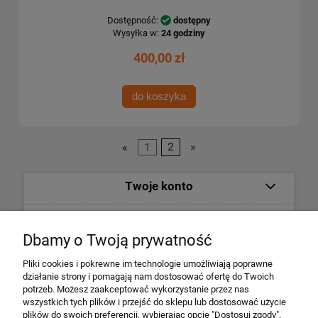
Dostępność:
dostępny
Wysyłka w:
24 godziny
400,00 zł
do koszyka
«
1
2
»
Twoje konto
Informacje
Dbamy o Twoją prywatność
Płatności i dostawa
Pliki cookies i pokrewne im technologie umożliwiają poprawne
działanie strony i pomagają nam dostosować ofertę do Twoich
potrzeb. Możesz zaakceptować wykorzystanie przez nas
Informacje o firmie
wszystkich tych plików i przejść do sklepu lub dostosować użycie
plików do swoich preferencji, wybierając opcję "Dostosuj zgody".