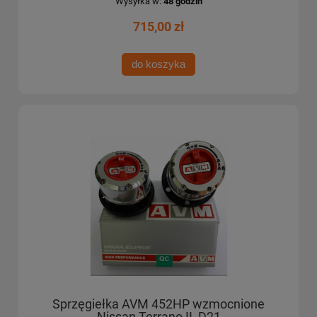
Wysyłka w:
48 godzin
715,00 zł
do koszyka
Sprzęgiełka AVM 452HP wzmocnione
Nissan Terrano II, D21