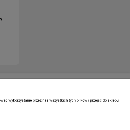
ny
Escape 4x4
firmie
ul. Krakowska 197
 firmy
34-124 Klecza Dolna
wać wykorzystanie przez nas wszystkich tych plików i przejść do sklepu
tel. 509 700 949
tel. 883 701 161
biuro@escape4x4.pl
Sklep stacjonarny czynny: