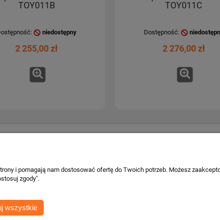
TOY011B
TOY011C
ostępność:
niedostępny
Dostępność:
niedostęp
2 255,00 zł
2 276,00 zł
Płatności i dostawa
Informacje o 
Formy płatności
Kontakt i dane
 strony i pomagają nam dostosować ofertę do Twoich potrzeb. Możesz zaakcepto
wa
Czas i koszty dostawy
Facebook
stosuj zgody".
Czas realizacji zamówienia
cje
j wszystkie