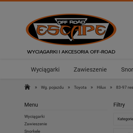
Wyciągarki
Zawieszenie
Snor
Outlet
»
»
»
»
Wg. pojazdu
Toyota
Hilux
83-97 re
Menu
Filtry
Wyciągarki
Kategori
Zawieszenie
Snorkele