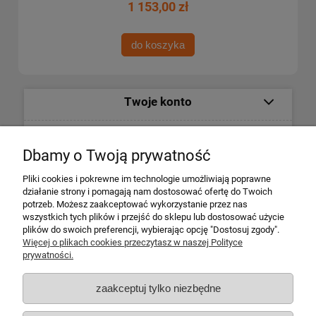
1 153,00 zł
do koszyka
Twoje konto
Informacje
Dbamy o Twoją prywatność
Płatności i dostawa
Pliki cookies i pokrewne im technologie umożliwiają poprawne
działanie strony i pomagają nam dostosować ofertę do Twoich
potrzeb. Możesz zaakceptować wykorzystanie przez nas
Informacje o firmie
wszystkich tych plików i przejść do sklepu lub dostosować użycie
plików do swoich preferencji, wybierając opcję "Dostosuj zgody".
Więcej o plikach cookies przeczytasz w naszej Polityce
Escape 4x4
prywatności.
ul. Krakowska 197
34-124 Klecza Dolna
zaakceptuj tylko niezbędne
tel. 509 700 949
tel. 883 701 161