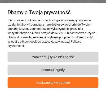
Informacje
Dbamy o Twoją prywatność
Płatności i dostawa
Pliki cookies i pokrewne im technologie umożliwiają poprawne
działanie strony i pomagają nam dostosować ofertę do Twoich
potrzeb. Możesz zaakceptować wykorzystanie przez nas
Informacje o firmie
wszystkich tych plików i przejść do sklepu lub dostosować użycie
plików do swoich preferencji, wybierając opcję "Dostosuj zgody".
Więcej o plikach cookies przeczytasz w naszej Polityce
Escape 4x4
prywatności.
ul. Krakowska 197
34-124 Klecza Dolna
zaakceptuj tylko niezbędne
tel. 509 700 949
tel. 883 701 161
dostosuj zgody
biuro@escape4x4.pl
Sklep stacjonarny czynny:
zaakceptuj wszystkie
Pon-pt: 8.00-16.00
Copyright © escape4x4.pl | Oprogramowanie:
shoper.pl