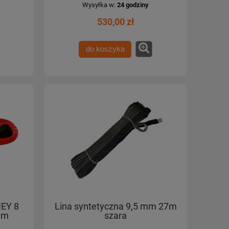
Wysyłka w:
24 godziny
530,00 zł
do koszyka
NEY 8
Lina syntetyczna 9,5 mm 27m
em
szara