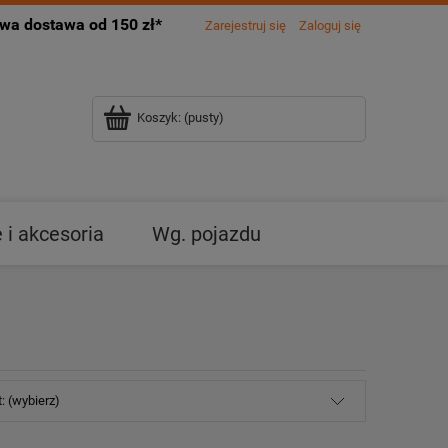
a dostawa od 150 zł*
Zarejestruj się
Zaloguj się
Koszyk:
(pusty)
i akcesoria
Wg. pojazdu
: (wybierz)