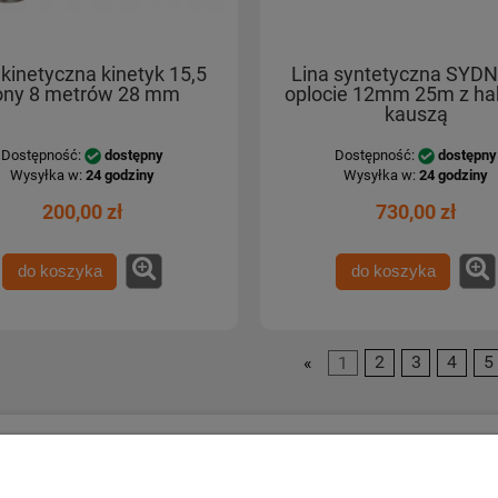
 kinetyczna kinetyk 15,5
Lina syntetyczna SYD
ony 8 metrów 28 mm
oplocie 12mm 25m z ha
kauszą
Dostępność:
dostępny
Dostępność:
dostępny
Wysyłka w:
24 godziny
Wysyłka w:
24 godziny
200,00 zł
730,00 zł
do koszyka
do koszyka
«
1
2
3
4
5
Płatności i dostawa
Informacje o 
Formy płatności
Kontakt i dane