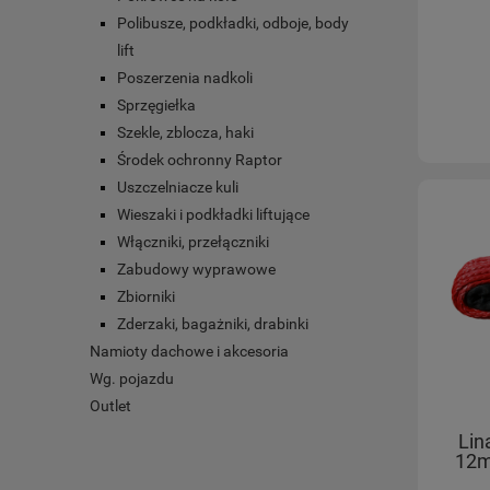
Polibusze, podkładki, odboje, body
lift
Poszerzenia nadkoli
Sprzęgiełka
Szekle, zblocza, haki
Środek ochronny Raptor
Uszczelniacze kuli
Wieszaki i podkładki liftujące
Włączniki, przełączniki
Zabudowy wyprawowe
Zbiorniki
Zderzaki, bagażniki, drabinki
Namioty dachowe i akcesoria
Wg. pojazdu
Outlet
Lin
12m