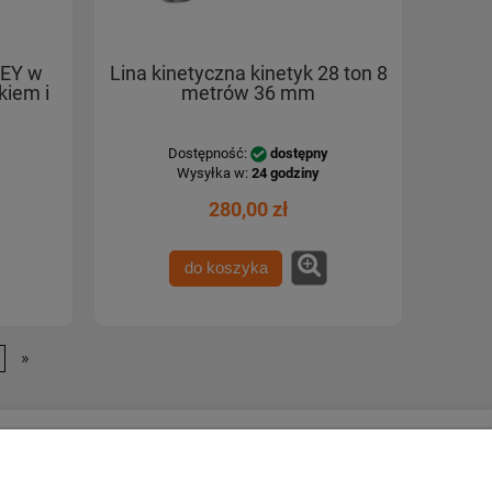
NEY w
Lina kinetyczna kinetyk 28 ton 8
kiem i
metrów 36 mm
Dostępność:
dostępny
Wysyłka w:
24 godziny
280,00 zł
do koszyka
»
Escape 4x4
firmie
ul. Krakowska 197
 firmy