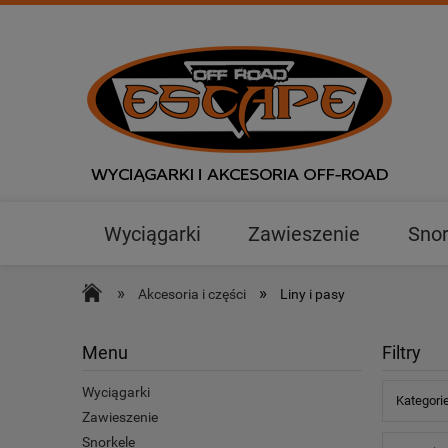
Wyciągarki
Zawieszenie
Snor
Outlet
»
»
Akcesoria i części
Liny i pasy
Menu
Filtry
Wyciągarki
Kategorie
Zawieszenie
Snorkele