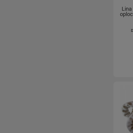
Lina
oploc
D