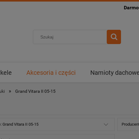
Darmow
kele
Akcesoria i części
Namioty dachowe 
»
uki
Grand Vitara II 05-15
: Grand Vitara II 05-15
Producent