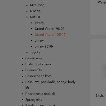
Wysył
Mitsubishi
Nissan
Suzuki
Vitara
Grand Vitara I 98-05
Grand Vitara II 05-15
Jimny
Jimny 2018-
Toyota
Oświetlenie
Płyty montażowe
Podnośniki
Pokrowce na koło
Polibusze, podkładki, odboje, body
lift
Poszerzenia nadkoli
Osłon
Sprzęgiełka
Szekle, zblocza, haki