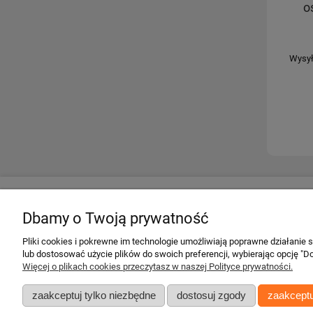
o
Wysył
Twoje konto
Informacje
Dbamy o Twoją prywatność
Twoje zamówienia
Regulamin
Pliki cookies i pokrewne im technologie umożliwiają poprawne działanie
Ustawienia konta
Darmowa dosta
lub dostosować użycie plików do swoich preferencji, wybierając opcję "Do
Przechowalnia
Gwarancje
Więcej o plikach cookies przeczytasz w naszej Polityce prywatności.
Zwroty i reklama
zaakceptuj tylko niezbędne
dostosuj zgody
zaakceptu
Zgłoś zwrot