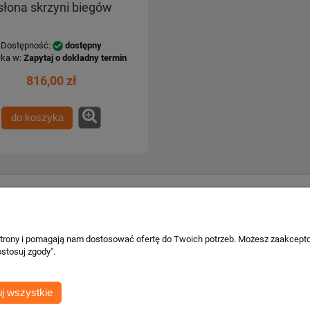
słona skrzyni biegów
Dostępność:
dostępny
ka w:
Zapytaj o dokładny termin
816,00 zł
do koszyka
Płatności i dostawa
Informacje o 
Formy płatności
Kontakt i dane
 strony i pomagają nam dostosować ofertę do Twoich potrzeb. Możesz zaakcepto
wa
Czas i koszty dostawy
Facebook
stosuj zgody".
Czas realizacji zamówienia
cje
j wszystkie