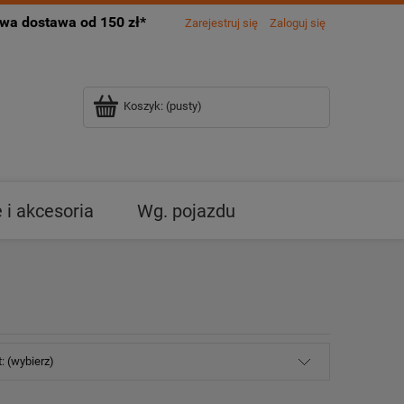
a dostawa od 150 zł*
Zarejestruj się
Zaloguj się
Koszyk:
(pusty)
i akcesoria
Wg. pojazdu
: (wybierz)