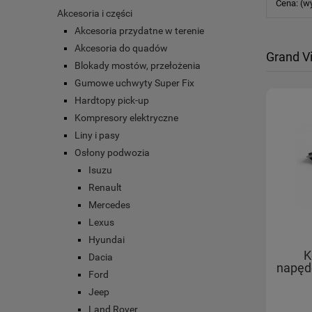
Cena: (w
Akcesoria i części
Akcesoria przydatne w terenie
Akcesoria do quadów
Grand Vi
Blokady mostów, przełożenia
Gumowe uchwyty Super Fix
Hardtopy pick-up
Kompresory elektryczne
Liny i pasy
Osłony podwozia
Isuzu
Renault
Mercedes
Lexus
Hyundai
K
Dacia
napęd
Ford
Jeep
Land Rover