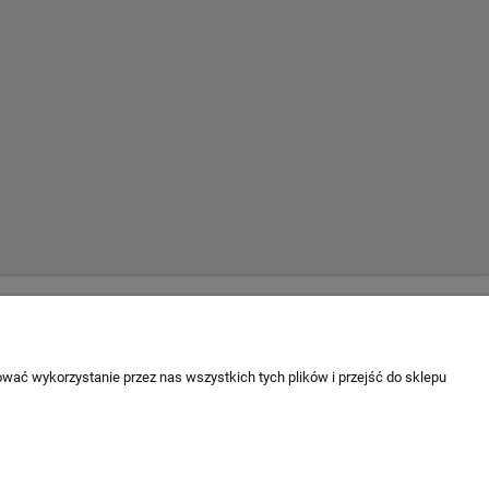
Escape 4x4
firmie
ul. Krakowska 197
 firmy
34-124 Klecza Dolna
wać wykorzystanie przez nas wszystkich tych plików i przejść do sklepu
tel. 509 700 949
tel. 883 701 161
biuro@escape4x4.pl
Sklep stacjonarny czynny: