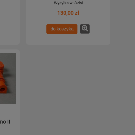
Wysyłka w:
3 dni
130,00 zł
do koszyka
no II