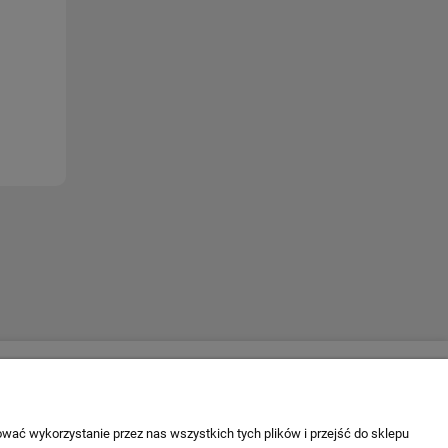
Escape 4x4
firmie
ul. Krakowska 197
 firmy
34-124 Klecza Dolna
wać wykorzystanie przez nas wszystkich tych plików i przejść do sklepu
tel. 509 700 949