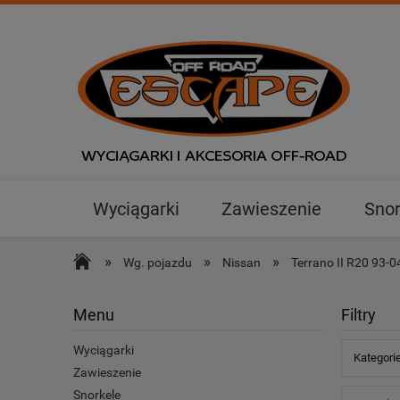
Wyciągarki
Zawieszenie
Snor
Outlet
»
»
»
Wg. pojazdu
Nissan
Terrano II R20 93-0
Menu
Filtry
Wyciągarki
Kategorie
Zawieszenie
Snorkele