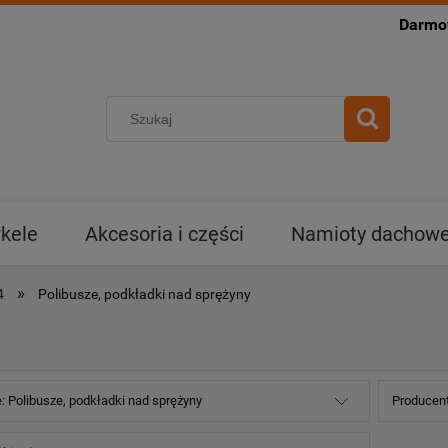
Darmow
kele
Akcesoria i części
Namioty dachowe 
»
4
Polibusze, podkładki nad sprężyny
: Polibusze, podkładki nad sprężyny
Producent