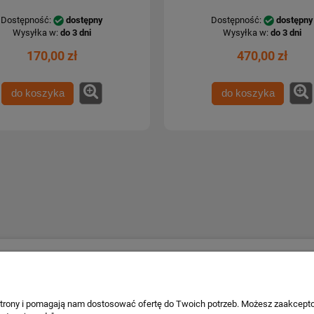
Dostępność:
dostępny
Dostępność:
dostępny
Wysyłka w:
do 3 dni
Wysyłka w:
do 3 dni
170,00 zł
470,00 zł
do koszyka
do koszyka
Płatności i dostawa
Informacje o 
Formy płatności
Kontakt i dane
 strony i pomagają nam dostosować ofertę do Twoich potrzeb. Możesz zaakcepto
wa
Czas i koszty dostawy
Facebook