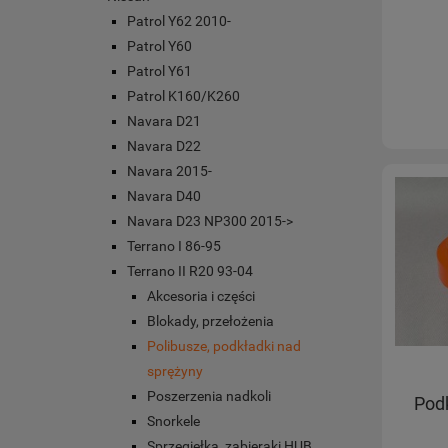
Patrol Y62 2010-
Patrol Y60
Patrol Y61
Patrol K160/K260
Navara D21
Navara D22
Navara 2015-
Navara D40
Navara D23 NP300 2015->
Terrano I 86-95
Terrano II R20 93-04
Akcesoria i części
Blokady, przełożenia
Polibusze, podkładki nad
sprężyny
Poszerzenia nadkoli
Podk
Snorkele
Sprzęgiełka, zabieraki HUB