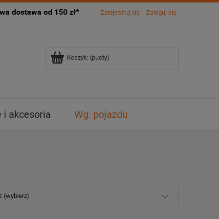
a dostawa od 150 zł*
Zarejestruj się
Zaloguj się
Koszyk:
(pusty)
i akcesoria
Wg. pojazdu
: (wybierz)