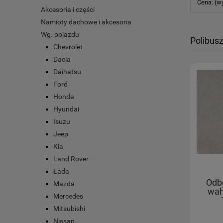
Cena: (w
Akcesoria i części
Namioty dachowe i akcesoria
Wg. pojazdu
Polibusz
Chevrolet
Dacia
Daihatsu
Ford
Honda
Hyundai
Isuzu
Jeep
Kia
Land Rover
Łada
Odb
Mazda
wah
Mercedes
Mitsubishi
Nissan