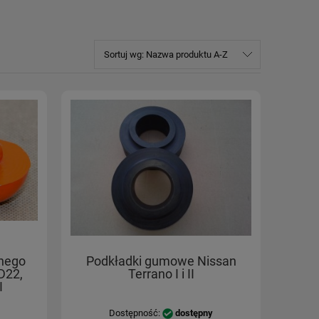
Sortuj wg:
Nazwa produktu A-Z
rnego
Podkładki gumowe Nissan
D22,
Terrano I i II
I
Dostępność:
dostępny