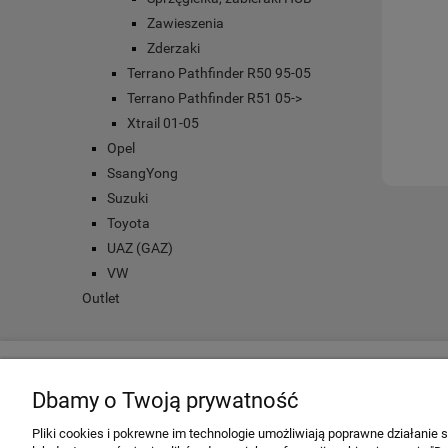
Zawieszenia
Zderzaki
Terrano Pathfinder R50 95-05
Terrano Pathfinder R51 05->
Xtrail 01-05
Opel
SsangYong
Suzuki
Toyota
UAZ (GAZ)
VW
Outlet
Twoje konto
Informacje
Dbamy o Twoją prywatność
Twoje zamówienia
Regulamin
Pliki cookies i pokrewne im technologie umożliwiają poprawne działanie
Ustawienia konta
Darmowa dosta