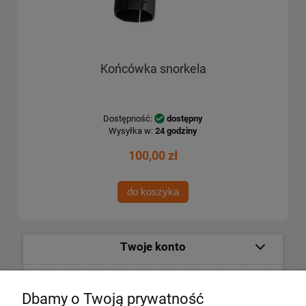
Końcówka snorkela
Dostępność:
dostępny
Wysyłka w:
24 godziny
100,00 zł
do koszyka
Twoje konto
Informacje
Dbamy o Twoją prywatność