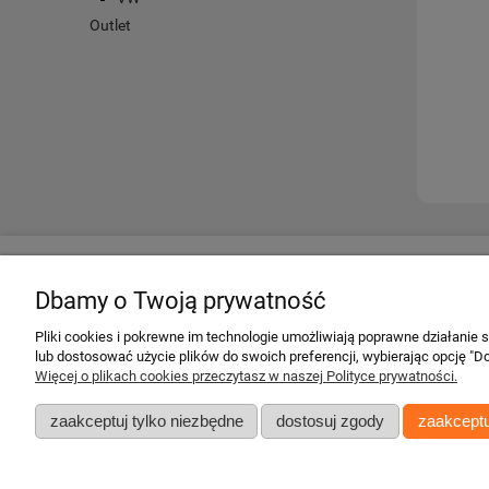
Outlet
Twoje konto
Informacje
Dbamy o Twoją prywatność
Twoje zamówienia
Regulamin
Pliki cookies i pokrewne im technologie umożliwiają poprawne działanie
Ustawienia konta
Darmowa dosta
lub dostosować użycie plików do swoich preferencji, wybierając opcję "Do
Przechowalnia
Gwarancje
Więcej o plikach cookies przeczytasz w naszej Polityce prywatności.
Zwroty i reklama
zaakceptuj tylko niezbędne
dostosuj zgody
zaakceptu
Zgłoś zwrot
Polityka prywatn