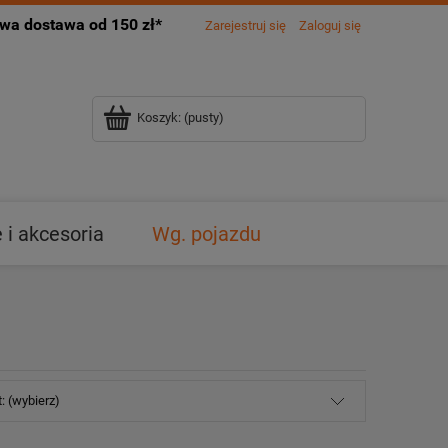
a dostawa od 150 zł*
Zarejestruj się
Zaloguj się
Koszyk:
(pusty)
i akcesoria
Wg. pojazdu
: (wybierz)