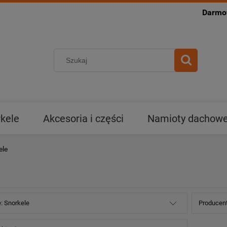
Darmow
kele
Akcesoria i części
Namioty dachowe 
ele
e: Snorkele
Producent