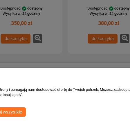
Dostępność:
dostępny
Dostępność:
dostępny
Wysyłka w:
24 godziny
Wysyłka w:
24 godziny
350,00 zł
380,00 zł
do koszyka
do koszyka
Płatności i dostawa
Informacje o 
Formy płatności
Kontakt i dane
 strony i pomagają nam dostosować ofertę do Twoich potrzeb. Możesz zaakcepto
wa
Czas i koszty dostawy
Facebook
stosuj zgody".
Czas realizacji zamówienia
cje
j wszystkie
ości