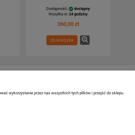
Dostępność:
dostępny
Wysyłka w:
24 godziny
360,00 zł
do koszyka
Escape 4x4
firmie
ul. Krakowska 197
 firmy
34-124 Klecza Dolna
wać wykorzystanie przez nas wszystkich tych plików i przejść do sklepu
tel. 509 700 949
tel. 883 701 161
biuro@escape4x4.pl
Sklep stacjonarny czynny:
Pon-pt: 8.00-16.00