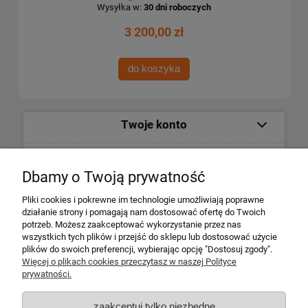
Wysyłka w:
30 dni roboczych
3 200,00 zł
do koszyka
Twoje konto
Informacje
Dbamy o Twoją prywatność
Płatności i dostawa
Pliki cookies i pokrewne im technologie umożliwiają poprawne
działanie strony i pomagają nam dostosować ofertę do Twoich
potrzeb. Możesz zaakceptować wykorzystanie przez nas
Informacje o firmie
wszystkich tych plików i przejść do sklepu lub dostosować użycie
plików do swoich preferencji, wybierając opcję "Dostosuj zgody".
Więcej o plikach cookies przeczytasz w naszej Polityce
Escape 4x4
prywatności.
ul. Krakowska 197
34-124 Klecza Dolna
zaakceptuj tylko niezbędne