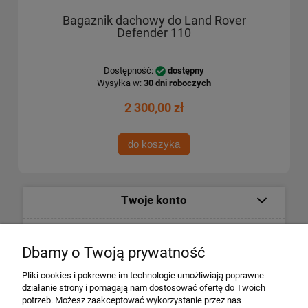
Bagaznik dachowy do Land Rover
Defender 110
Dostępność:
dostępny
Wysyłka w:
30 dni roboczych
2 300,00 zł
do koszyka
Twoje konto
Informacje
Dbamy o Twoją prywatność
Płatności i dostawa
Pliki cookies i pokrewne im technologie umożliwiają poprawne
działanie strony i pomagają nam dostosować ofertę do Twoich
potrzeb. Możesz zaakceptować wykorzystanie przez nas