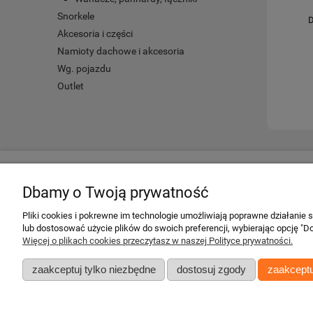
Snorkele
D
Akcesoria i części
Namioty dachowe i akcesoria
Wg. pojazdu
Outlet
Twoje konto
Informacje
Dbamy o Twoją prywatność
Twoje zamówienia
Regulamin
Pliki cookies i pokrewne im technologie umożliwiają poprawne działanie
Ustawienia konta
Darmowa dosta
lub dostosować użycie plików do swoich preferencji, wybierając opcję "Do
Przechowalnia
Gwarancje
Więcej o plikach cookies przeczytasz w naszej Polityce prywatności.
Zwroty i reklama
zaakceptuj tylko niezbędne
dostosuj zgody
zaakceptu
Zgłoś zwrot
Polityka prywatn