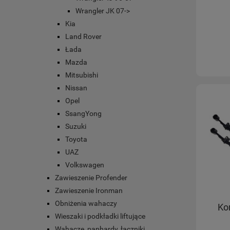
Wrangler JK 07->
Kia
Land Rover
Łada
Mazda
Mitsubishi
Nissan
Opel
SsangYong
Suzuki
Toyota
UAZ
Volkswagen
Zawieszenie Profender
Zawieszenie Ironman
Obniżenia wahaczy
Ko
Wieszaki i podkładki liftujące
Wahacze, panhardy, łączniki