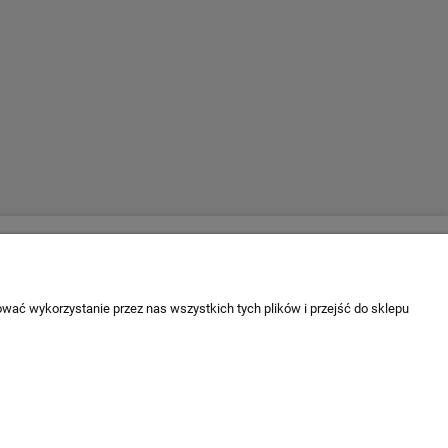
Escape 4x4
firmie
ul. Krakowska 197
 firmy
34-124 Klecza Dolna
wać wykorzystanie przez nas wszystkich tych plików i przejść do sklepu
tel. 509 700 949
tel. 883 701 161
biuro@escape4x4.pl
Sklep stacjonarny czynny:
Pon-pt: 8.00-16.00