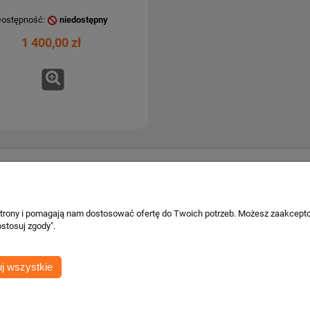
ostępność:
niedostępny
1 400,00 zł
Płatności i dostawa
Informacje o 
Formy płatności
Kontakt i dane
 strony i pomagają nam dostosować ofertę do Twoich potrzeb. Możesz zaakcepto
wa
Czas i koszty dostawy
Facebook
stosuj zgody".
Czas realizacji zamówienia
cje
j wszystkie
ości