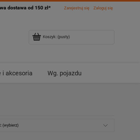
a dostawa od 150 zł*
Zarejestruj się
Zaloguj się
Koszyk:
(pusty)
i akcesoria
Wg. pojazdu
: (wybierz)