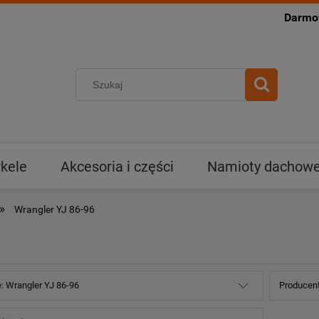
Darmow
kele
Akcesoria i części
Namioty dachowe 
»
Wrangler YJ 86-96
e: Wrangler YJ 86-96
Producent