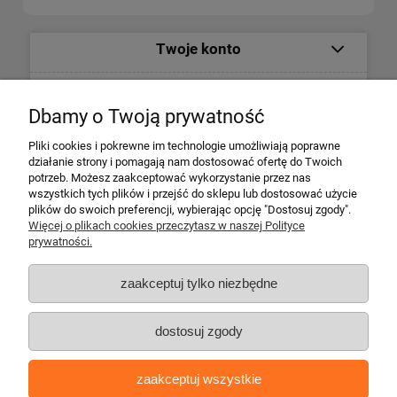
Twoje konto
Informacje
Dbamy o Twoją prywatność
Płatności i dostawa
Pliki cookies i pokrewne im technologie umożliwiają poprawne
działanie strony i pomagają nam dostosować ofertę do Twoich
potrzeb. Możesz zaakceptować wykorzystanie przez nas
Informacje o firmie
wszystkich tych plików i przejść do sklepu lub dostosować użycie
plików do swoich preferencji, wybierając opcję "Dostosuj zgody".
Więcej o plikach cookies przeczytasz w naszej Polityce
Escape 4x4
prywatności.
ul. Krakowska 197
34-124 Klecza Dolna
zaakceptuj tylko niezbędne
tel. 509 700 949
tel. 883 701 161
dostosuj zgody
biuro@escape4x4.pl
Sklep stacjonarny czynny:
zaakceptuj wszystkie
Pon-pt: 8.00-16.00