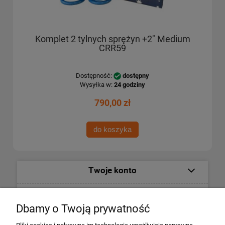
Komplet 2 tylnych sprężyn +2" Medium
CRR59
Dostępność:
dostępny
Wysyłka w:
24 godziny
790,00 zł
do koszyka
Twoje konto
Informacje
Dbamy o Twoją prywatność
Płatności i dostawa