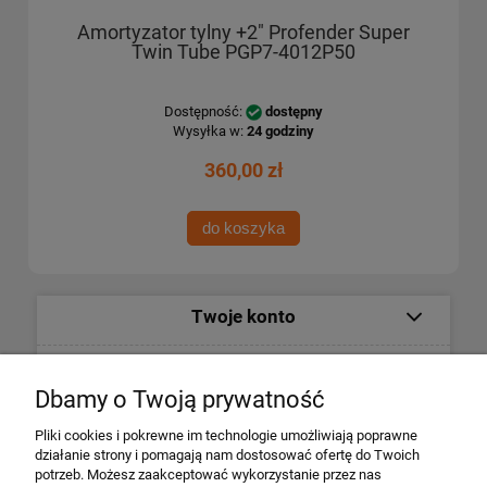
Amortyzator tylny +2" Profender Super
Twin Tube PGP7-4012P50
Dostępność:
dostępny
Wysyłka w:
24 godziny
360,00 zł
do koszyka
Twoje konto
Informacje
Dbamy o Twoją prywatność
Płatności i dostawa
Pliki cookies i pokrewne im technologie umożliwiają poprawne
działanie strony i pomagają nam dostosować ofertę do Twoich
potrzeb. Możesz zaakceptować wykorzystanie przez nas