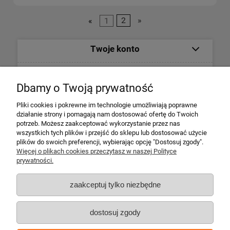
«
1
2
»
Twoje konto
Informacje
Dbamy o Twoją prywatność
Płatności i dostawa
Pliki cookies i pokrewne im technologie umożliwiają poprawne
działanie strony i pomagają nam dostosować ofertę do Twoich
potrzeb. Możesz zaakceptować wykorzystanie przez nas
Informacje o firmie
wszystkich tych plików i przejść do sklepu lub dostosować użycie
plików do swoich preferencji, wybierając opcję "Dostosuj zgody".
Więcej o plikach cookies przeczytasz w naszej Polityce
Escape 4x4
prywatności.
ul. Krakowska 197
34-124 Klecza Dolna
zaakceptuj tylko niezbędne
tel. 509 700 949
tel. 883 701 161
dostosuj zgody
biuro@escape4x4.pl