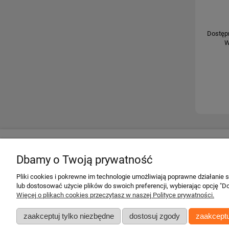
Dostęp
W
Twoje konto
Informacje
Dbamy o Twoją prywatność
Twoje zamówienia
Regulamin
Pliki cookies i pokrewne im technologie umożliwiają poprawne działanie
Ustawienia konta
Darmowa dosta
lub dostosować użycie plików do swoich preferencji, wybierając opcję "Do
Przechowalnia
Gwarancje
Więcej o plikach cookies przeczytasz w naszej Polityce prywatności.
Zwroty i reklama
zaakceptuj tylko niezbędne
dostosuj zgody
zaakceptu
Zgłoś zwrot