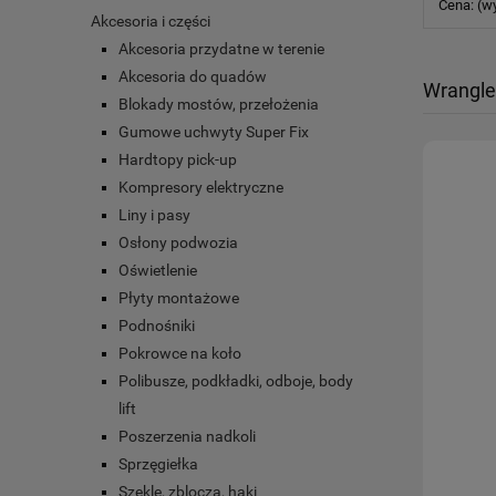
Cena: (w
Akcesoria i części
Akcesoria przydatne w terenie
Akcesoria do quadów
Wrangle
Blokady mostów, przełożenia
Gumowe uchwyty Super Fix
Hardtopy pick-up
Kompresory elektryczne
Liny i pasy
Osłony podwozia
Oświetlenie
Płyty montażowe
Podnośniki
Pokrowce na koło
Polibusze, podkładki, odboje, body
lift
Poszerzenia nadkoli
Sprzęgiełka
Szekle, zblocza, haki