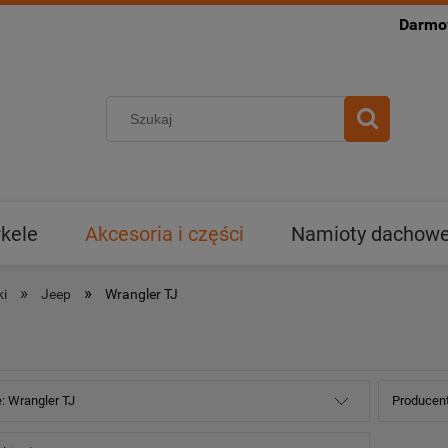
Darmow
kele
Akcesoria i części
Namioty dachowe 
»
»
ki
Jeep
Wrangler TJ
: Wrangler TJ
Producent