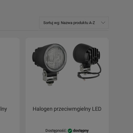
Sortuj wg:
Nazwa produktu A-Z
lny
Halogen przeciwmgielny LED
Dostępność:
dostępny