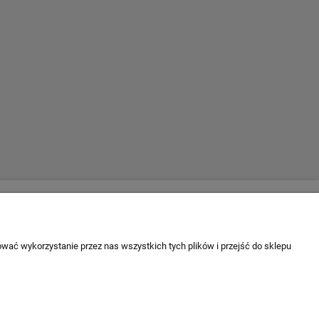
Escape 4x4
firmie
ul. Krakowska 197
 firmy
34-124 Klecza Dolna
wać wykorzystanie przez nas wszystkich tych plików i przejść do sklepu
tel. 509 700 949
tel. 883 701 161
biuro@escape4x4.pl
Sklep stacjonarny czynny: