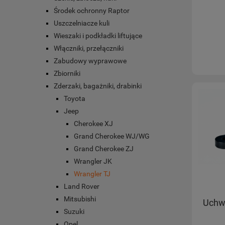
Środek ochronny Raptor
Uszczelniacze kuli
Wieszaki i podkładki liftujące
Włączniki, przełączniki
Zabudowy wyprawowe
Zbiorniki
Zderzaki, bagażniki, drabinki
Toyota
Jeep
Cherokee XJ
Grand Cherokee WJ/WG
Grand Cherokee ZJ
Wrangler JK
Wrangler TJ
Land Rover
Mitsubishi
Uchwy
Suzuki
Opel