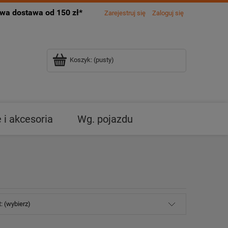
a dostawa od 150 zł*
Zarejestruj się
Zaloguj się
Koszyk:
(pusty)
i akcesoria
Wg. pojazdu
: (wybierz)