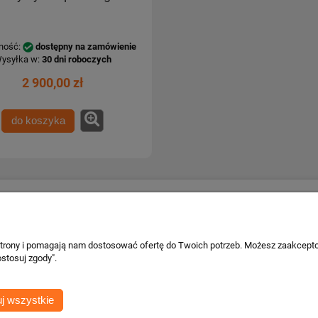
ność:
dostępny na zamówienie
ysyłka w:
30 dni roboczych
2 900,00 zł
do koszyka
Płatności i dostawa
Informacje o 
Formy płatności
Kontakt i dane
 strony i pomagają nam dostosować ofertę do Twoich potrzeb. Możesz zaakcepto
wa
Czas i koszty dostawy
Facebook
stosuj zgody".
Czas realizacji zamówienia
cje
j wszystkie