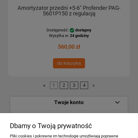
Amortyzator przedni +5-6" Profender PAG-
5601P150 z regulacją
Dostępność:
dostępny
Wysyłka w:
24 godziny
560,00 zł
do koszyka
«
1
2
3
4
»
Twoje konto
Informacje
Dbamy o Twoją prywatność
Płatności i dostawa
Pliki cookies i pokrewne im technologie umożliwiają poprawne