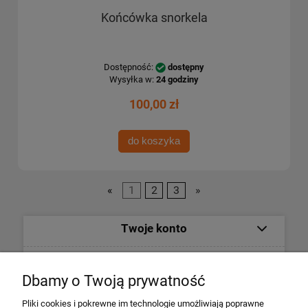
Końcówka snorkela
Dostępność:
dostępny
Wysyłka w:
24 godziny
100,00 zł
do koszyka
«
1
2
3
»
Twoje konto
Informacje
Dbamy o Twoją prywatność
Płatności i dostawa
Pliki cookies i pokrewne im technologie umożliwiają poprawne