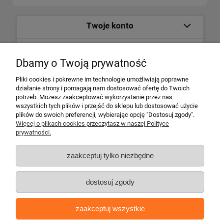
Twoje konto
Informacje
Dbamy o Twoją prywatność
Płatności i dostawa
Pliki cookies i pokrewne im technologie umożliwiają poprawne
działanie strony i pomagają nam dostosować ofertę do Twoich
potrzeb. Możesz zaakceptować wykorzystanie przez nas
Informacje o firmie
wszystkich tych plików i przejść do sklepu lub dostosować użycie
plików do swoich preferencji, wybierając opcję "Dostosuj zgody".
Więcej o plikach cookies przeczytasz w naszej Polityce
Escape 4x4
prywatności.
ul. Krakowska 197
34-124 Klecza Dolna
zaakceptuj tylko niezbędne
tel. 509 700 949
tel. 883 701 161
dostosuj zgody
biuro@escape4x4.pl
Sklep stacjonarny czynny:
zaakceptuj wszystkie
Pon-pt: 8.00-16.00