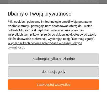
Informacje
Dbamy o Twoją prywatność
Płatności i dostawa
Pliki cookies i pokrewne im technologie umożliwiają poprawne
działanie strony i pomagają nam dostosować ofertę do Twoich
potrzeb. Możesz zaakceptować wykorzystanie przez nas
Informacje o firmie
wszystkich tych plików i przejść do sklepu lub dostosować użycie
plików do swoich preferencji, wybierając opcję "Dostosuj zgody".
Więcej o plikach cookies przeczytasz w naszej Polityce
Escape 4x4
prywatności.
ul. Krakowska 197
34-124 Klecza Dolna
zaakceptuj tylko niezbędne
tel. 509 700 949
tel. 883 701 161
dostosuj zgody
biuro@escape4x4.pl
Sklep stacjonarny czynny:
zaakceptuj wszystkie
Pon-pt: 8.00-16.00
Copyright © escape4x4.pl | Oprogramowanie:
shoper.pl